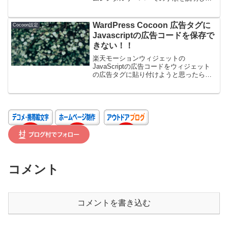
す。ads.txtのアップロード（お名前ドッ
トコムレンタルサーバー）お名前.com
Naviからサーバーにログインレンタル
WardPress Cocoon 広告タグに
Cocoon設定
サ...
Javascriptの広告コードを保存で
きない！！
楽天モーションウィジェットの
JavaScriptの広告コードをウィジェット
の広告タグに貼り付けようと思ったら全
然うまくいきません。。。で調べた解決
方法を備忘録として残します。あくまで
も私の場合なので、同じ状況でお悩みの
方で解決できなかったら、別の方法を探
してください！
コメント
コメントを書き込む