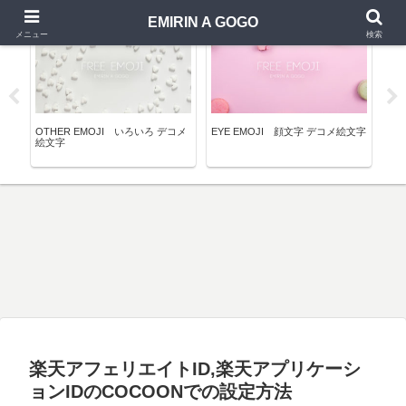
EMIRIN A GOGO
FREE DECOME EMOJI
EYE EMOJI
FR
メニュー
検索
ィン
OTHER EMOJI いろいろ デコメ
EYE EMOJI 顔文字 デコメ絵文字
NE
絵文字
メ
楽天アフェリエイトID,楽天アプリケーシ
ョンIDのCOCOONでの設定方法