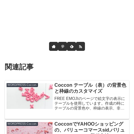
関連記事
Coccon テーブル（表）の背景色
WORDPRESS-Coccon-
と枠線のカスタマイズ
FREE EMOJIのページで絵文字の表示に
テーブルを使用しています。作成の時に
テーブルの背景色や、枠線の表示、非表
示などをCSSでカスタマイズしたので、
そのCSSを備忘録として残しておきま
す。ホームページ全体のテーブルを変え
CocconでYAHOOショッピング
WORDPRESS-Coccon-
たい場合は外観...
の、バリューコマースsid,バリュ