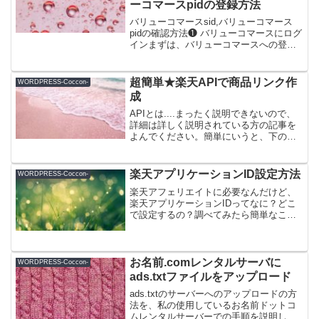
ーコマースpidの登録方法
バリューコマースsid,バリューコマース
pidの確認方法❶ バリューコマースにログ
インまずは、バリューコマースへの登録
が必要です。❷ ヤフーショッピングと検
索❸ ヤフーショッピング広告を探して広
告素材を選ぶすでに提携済みであれば、
超簡単★楽天APIで商品リンク作
WORDPRESS-Coccon-
そのまま『...
成
APIとは....まったく説明できないので、
詳細は詳しく説明されている方の記事を
よんでください。簡単にいうと、下のよ
うな広告見たことありませんか？？これ
がAPIを利用した広告なので、私が作成し
た手順（楽天から設置）を紹介します。
楽天アプリケーションID設定方法
WORDPRESS-Coccon-
Coccon...
楽天アフェリエイトに必要なんだけど、
楽天アプリケーションIDってなに？どこ
で設定するの？調べてみたら簡単なこと
でした。。。
お名前.comレンタルサーバに
WORDPRESS-Coccon-
ads.txtファイルをアップロード
ads.txtのサーバーへのアップロードの方
法を、私の使用しているお名前ドットコ
ムレンタルサーバーでの手順を説明しま